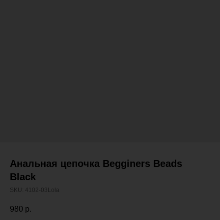
Анальная цепочка Begginers Beads
Black
SKU:
4102-03Lola
980
р.