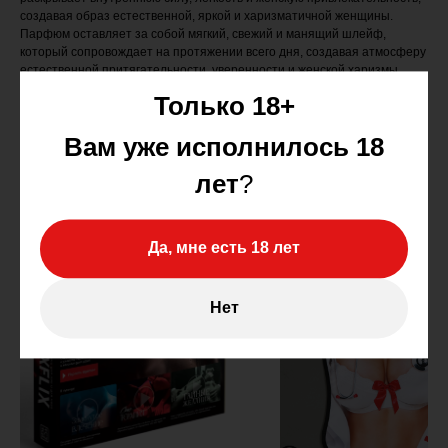
создавая образ естественной, яркой и харизматичной женщины.
Парфюм оставляет за собой мягкий, свежий и манящий шлейф,
который сопровождает на протяжении всего дня, создавая атмосферу
естественной притягательности, уверенности и женской харизмы.
Флакон:
30 мл — компактный, стильный и удобный для ношения с
Только 18+
собой, отражает концепцию аромата: свежесть, женственность и
природная магнетическая привлекательность.
Вам уже исполнилось 18
лет
?
Да, мне есть 18 лет
Нет