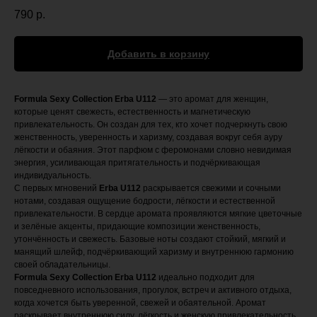
790
р.
Добавить в корзину
Formula Sexy Collection Erba U112
— это аромат для женщин,
которые ценят свежесть, естественность и магнетическую
привлекательность. Он создан для тех, кто хочет подчеркнуть свою
женственность, уверенность и харизму, создавая вокруг себя ауру
лёгкости и обаяния. Этот парфюм с феромонами словно невидимая
энергия, усиливающая притягательность и подчёркивающая
индивидуальность.
С первых мгновений
Erba U112
раскрывается свежими и сочными
нотами, создавая ощущение бодрости, лёгкости и естественной
привлекательности. В сердце аромата проявляются мягкие цветочные
и зелёные акценты, придающие композиции женственность,
утончённость и свежесть. Базовые ноты создают стойкий, мягкий и
манящий шлейф, подчёркивающий харизму и внутреннюю гармонию
своей обладательницы.
Formula Sexy Collection Erba U112
идеально подходит для
повседневного использования, прогулок, встреч и активного отдыха,
когда хочется быть уверенной, свежей и обаятельной. Аромат
раскрывает внутреннюю силу, лёгкость и женскую привлекательность,