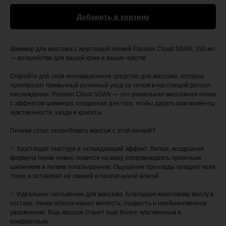
Добавить в корзину
Шиммер для массажа с хрустящей пенкой Passion Cloud SGAN, 150 мл
— волшебство для вашей кожи и ваших чувств!
Откройте для себя инновационное средство для массажа, которое
преобразит привычный рутинный уход за телом в настоящий ритуал
наслаждения. Passion Cloud SGAN — это уникальная массажная пенка
с эффектом шиммера, созданная для того, чтобы дарить вам моменты
чувственности, ухода и красоты.
Почему стоит попробовать массаж с этой пенкой?
✨ Хрустящая текстура и охлаждающий эффект. Легкая, воздушная
формула пенки нежно ложится на кожу, сопровождаясь приятным
шипением и легким покалыванием. Ощущение прохлады придаёт коже
тонус и оставляет её свежей и пропитанной влагой.
✨ Идеальное скольжение для массажа. Благодаря кокосовому маслу в
составе, пенка обеспечивает мягкость, гладкость и необыкновенное
увлажнение. Ваш массаж станет еще более чувственным и
комфортным.