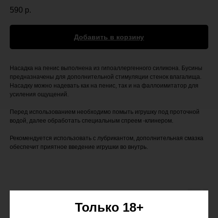
590
р.
Добавить в корзину
Насадка на пенис выполнена из гипоаллергенного силикона. Бусины
предназначены для дополнительной стимуляции стенок влагалища.
Насадку можно надевать как на пенис, так и на фаллоимитатор для
усиления ощущений.
Перед использованием необходимо помыть игрушку под проточной
водой, далее обработать специальным спреем -клинером.
Рекомендуется использовать с лубрикантом, дополнительная смазка
обеспечит приятное введение игрушки во внутрь.
Только 18+