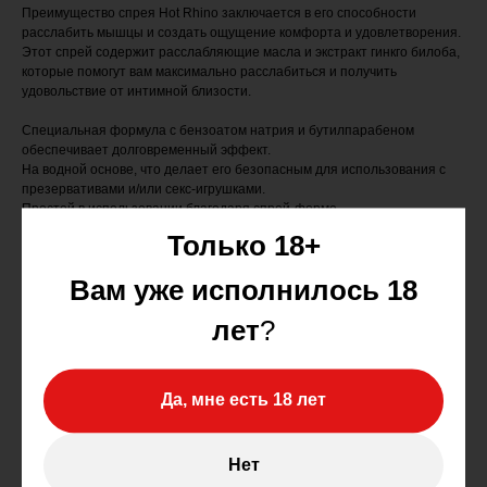
Преимущество спрея Hot Rhino заключается в его способности
расслабить мышцы и создать ощущение комфорта и удовлетворения.
Этот спрей содержит расслабляющие масла и экстракт гинкго билоба,
которые помогут вам максимально расслабиться и получить
удовольствие от интимной близости.
Специальная формула с бензоатом натрия и бутилпарабеном
обеспечивает долговременный эффект.
На водной основе, что делает его безопасным для использования с
презервативами и/или секс-игрушками.
Простой в использовании благодаря спрей-форме.
Вы больше не будете испытывать преждевременного
Только 18+
семяизвержения, что гарантирует вам длительное и насыщенное
удовольствие.
Вам уже исполнилось 18
Задержка преждевременного семяизвержения осуществляется за
лет
?
счет притупления чувствительности головки полового члена; перед
началом полового акта необходимо оттянуть крайнюю плоть и
распылить пролонгатор на головку полового члена; эффект наступает
примерно через 15 минут
Да, мне есть 18 лет
Нет