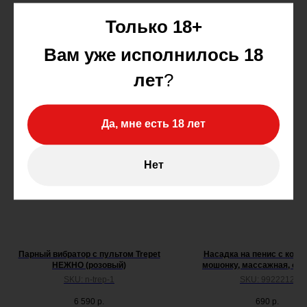
Только 18+
Вам уже исполнилось 18
лет
?
Да, мне есть 18 лет
Нет
Парный вибратор с пультом Trepet
Насадка на пенис с коль
НЕЖНО (розовый)
мошонку, массажная, отк
черный
SKU:
n-trep-1
SKU:
9922212
6 590
р.
690
р.